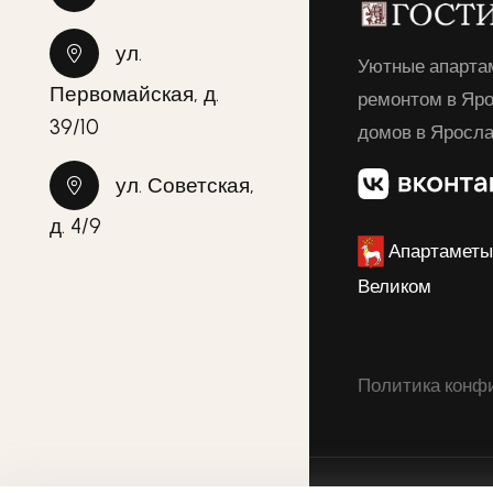
ул.
Уютные апарта
Первомайская, д.
ремонтом в Яр
39/10
домов в Яросла
ул. Советская,
д. 4/9
Апартаметы 
Великом
Политика конф